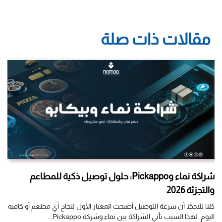
مقالات ذات صلة
شراكة نماء وPickappo: حلول توصيل ذكية للمطاعم
والتجزئة 2026
مش
كلنا نلاحظ أن سرعة التوصيل أصبحت المعيار الأول لنجاح أي مطعم أو كافيه
إطل
اليوم. لهذا السبب تأتي الشراكة بين نماء وشركة Pickappo...
يوا