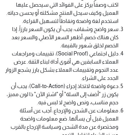
اكتب وصفاً يركز على الفوائد التي سيحصل عليها
العميل وكيف سيحل المنتج مشكلته أو يحسن حياته.
استخدم لغة واضحة ونقاطاً لتسهيل القراءة.
سعر واضح وشفاف: يجب أن يكون السعر بارزاً. إذا
كان هناك خصم، أظهر السعر الأصلي والسعر بعد
الخصم لخلق شعور بالقيمة.
دليل اجتماعي (Social Proof): تقييمات ومراجعات
العملاء السابقين هي أقوى أداة لبناء الثقة. عرض
عدد النجوم وتقييمات العملاء بشكل بارز يشجع الزوار
الجدد على الشراء.
دعوة واضحة لاتخاذ إجراء (Call-to-Action): يجب أن
يكون زر "أضف إلى السلة" أو "اشترِ الآن" ذا لون مميز،
حجم مناسب، ونص واضح لا لبس فيه.
معلومات عن الشحن والإرجاع: أجب عن أسئلة
العميل قبل أن يسألها. ضع معلومات واضحة
ومختصرة عن مدة الشحن وسياسة الإرجاع بالقرب
من زر الشراء لتقليل التردد.