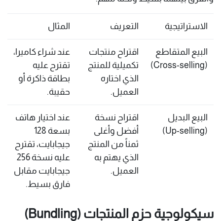
الاستراتيجية
التعريف
المثال
البيع المتقاطع
اقتراح منتجات
عند شراء كاميرا،
(Cross-selling)
تكميلية للمنتج
تقترح عليه
الذي اختاره
بطاقة ذاكرة أو
العميل.
حقيبة.
البيع البديل
اقتراح نسخة
عند اختيار هاتف
(Up-selling)
أفضل وأغلى
بسعة 128
ثمناً من المنتج
جيجابايت، تقترح
الذي يهتم به
عليه نسخة 256
العميل.
جيجابايت مقابل
فارق بسيط.
سيكولوجية حزم المنتجات (Bundling)