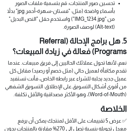
تحسين صور المنتجات: قم بتسمية ملفات الصور
بأسماء واضحة (مثل: "فستان-سهرة-أحمر.jpg" بدلاً
من "IMG_1234.jpg") واستخدم حقل "النص البديل"
(Alt-text) لوصف الصورة.
5. هل برامج الإحالة (Referral
Programs) فعالة في زيادة المبيعات؟
نعم، لأنها تحول عملائك الحاليين إلى فريق مبيعات. عندما
تقدم مكافأة لعميل حالي (مثل خصم أو رصيد) مقابل كل
عميل جديد يجلبه للشراء عبر رابطه الخاص، فأنت تستفيد
من أقوى أشكال التسويق على الإطلاق: التسويق الشفهي
(Word-of-Mouth)، وهو الأكثر مصداقية والأقل تكلفة.
الخلاصة
✅ عرض 5 تقييمات على الأقل لمنتجك يمكن أن يرفع
معدل تحويله بنسبة تصل إلى 270% مقارنة بالمنتجات بدون