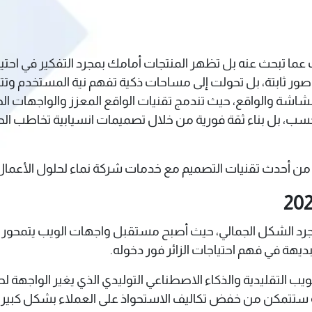
لك عما تبحث عنه بل تظهر المنتجات أمامك بمجرد التفكير في احتي
ار وصور ثابتة، بل تحولت إلى مساحات ذكية تفهم نية المستخدم و
لحاجز بين الشاشة والواقع، حيث تندمج تقنيات الواقع المعزز والواجها
 فحسب، بل بناء ثقة فورية من خلال تصميمات انسيابية تخاطب 
من أحدث تقنيات التصميم مع خدمات شركة نماء لحلول الأعمال 
ز مجرد الشكل الجمالي، حيث أصبح مستقبل واجهات الويب يتمحور 
يهة في فهم احتياجات الزائر فور دخوله.
تكنولوجيا الويب التقليدية والذكاء الاصطناعي التوليدي الذي يغير الوا
 ستتمكن من خفض تكاليف الاستحواذ على العملاء بشكل كبير، ل