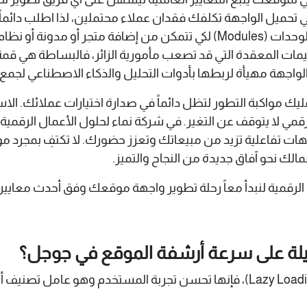
في تحميل الواجهة تكلفك فقدان عملاء محتملين، لذا اطلب دائماً 
 دفع بسهولة لاحقاً.
صميمات المعقدة التي قد تصعب مأمورية الزائر، فالبساطة هي قمة 
لواجهة مهيأة لربطها بأدوات التحليل والذكاء الاصطناعي لجمع
ليك مواكبة التطور لتظل دائماً في صدارة اختيارات عملائك. ا
 رقمي لا يتوقف عن التغير. في شركة نماء لحلول الأعمال الرق
هات تفاعلية تزيد من مبيعاتك وتعزز حضورك. لا تكتفِ بمجرد مو
لك نحو آفاق جديدة من النجاح والتميز.
رقمية لنبدأ معاً رحلة تطوير واجهة موقعك وفق أحدث معايير 2026.
ثقيلة على سرعة أرشفة الموقع في جوجل؟
بالعكس، إذا تم تنفيذها بتقنيات حديثة مثل (Lazy Loading)، فإنها تحسن تجربة ا