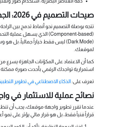
دقة العناصر البصرية: استخدام صور وتق
صيحات التصميم في 2026: الجمالية تلتقي بالوظيفة
تتجه بوصلة التصميم نحو أنماط تدمج بين الراحة ا
(Component-based) الذي يسه
(Dark Mode) ليس فقط خياراً جماليا
لموقعك.
كما أن الاعتماد على المكوّنات الجاهزة يسرع 
استمرارية تواجدك الرقمي بأحدث صورة ممكنة دو
تعرف على:
الذكاء الاصطناعي في تطوير التطبي
نصائح عملية للاستثمار في و
عندما تقرر تطوير واجهة موقعك، يجب أن تنظر
قراراً فنياً فقط، بل هو قرار مالي يؤثر على نمو أ
اختر البرمجة النظيفة: تأكد أن الكود البر