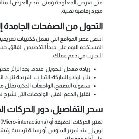
متى يعرض المعلومة ومتى يقدم العرض المناسب
مجرد رفاهية تقنية.
التحول من الصفحات الجامدة إلى
انتهى عصر المواقع التي تعمل ككتيبات تعريفية 
المستخدم اليوم على مبدأ التخصيص الفائق، حي
التجارب في دعم عملك:
زيادة معدل التحويل: عندما يجد الزائر محتوى
بناء الولاء للماركة: التجارب الفريدة تتر
سهولة التصفح: الواجهات الذكية تقلل م
تقليل الدعم الفني: الواجهات التي تشرح 
سحر التفاصيل: دور الحركات ال
تع
لون زر عند تمرير الماوس أو رسالة ترحيبية رقيق
على أداء موقعك: