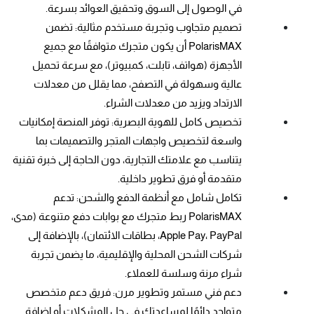
في الوصول إلى السوق وتحقيق العوائد بسرعة.
تصميم متجاوب وتجربة مستخدم مثالية: تضمن 
PolarisMAX أن يكون متجرك متوافقًا مع جميع 
الأجهزة (هواتف، تابلت، كمبيوتر)، مع سرعة تحميل 
عالية وسهولة في التصفح، مما يقلل من معدلات 
الارتداد ويزيد من معدلات الشراء.
تخصيص كامل للهوية البصرية: توفر المنصة إمكانيات 
واسعة لتخصيص واجهات المتجر والتصميمات بما 
يتناسب مع علامتك التجارية، دون الحاجة إلى خبرة تقنية 
متقدمة أو فرق تطوير داخلية.
تكامل شامل مع أنظمة الدفع والشحن: تدعم 
PolarisMAX ربط متجرك مع بوابات دفع متنوعة (مدى، 
Apple Pay، PayPal، بطاقات الائتمان)، بالإضافة إلى 
شركات الشحن المحلية والإقليمية، ما يضمن تجربة 
شراء مرنة وسلسة للعملاء.
دعم فني مستمر وتطوير مرن: فريق دعم متخصص 
متواجد دائمًا لمساعدتك في حل المشكلات أو إضافة 