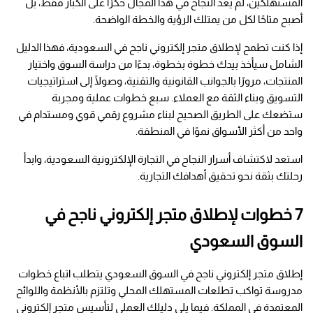
المستهلكين، لم يعد النجاح في هذا المجال حكرًا على الكبار فقط، بل 
أصبح متاحًا لكل من يمتلك الرؤية والخطة الواضحة.
إذا كنت تطمح لإطلاق متجر إلكتروني ناجح في السعودية، فهذا الدليل 
الشامل سيأخذ بيدك خطوة بخطوة، بدءًا من دراسة السوق واختيار 
المنتجات، مرورًا بالجوانب القانونية والتقنية، وصولًا إلى استراتيجيات 
التسويق وبناء الثقة مع العملاء. سبع خطوات عملية ومجربة 
ستضعك على الطريق الصحيح لبناء مشروع رقمي قوي ومستدام في 
واحد من أكثر الأسواق نموًا في المنطقة.
استعد لاكتشاف أسرار النجاح في التجارة الإلكترونية السعودية، وابدأ 
رحلتك بثقة نحو تحقيق أهدافك التجارية.
7 خطوات لإطلاق متجر إلكتروني ناجح في 
السوق السعودي
إطلاق متجر إلكتروني ناجح في السوق السعودي يتطلب اتباع خطوات 
مدروسة تواكب تطلعات المستهلك المحلي وتلتزم بالأنظمة واللوائح 
المعتمدة في المملكة. فيما يلي دليلك العملي لتأسيس متجر إلكتروني 