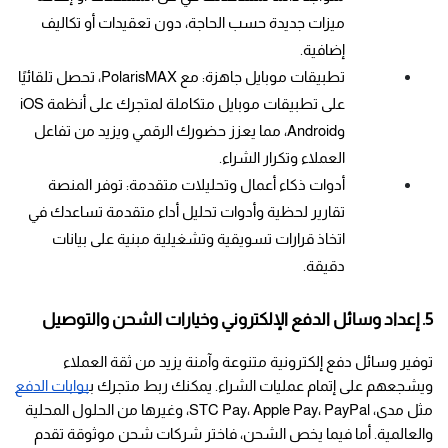
ميزات جديدة حسب الحاجة، دون تعقيدات أو تكاليف 
إضافية.
تطبيقات موبايل جاهزة: مع PolarisMAX، تحصل تلقائيًا 
على تطبيقات موبايل متكاملة لمتجرك على أنظمة iOS 
وAndroid، مما يعزز حضورك الرقمي ويزيد من تفاعل 
العملاء وتكرار الشراء.
أدوات ذكاء أعمال وتحليلات متقدمة: توفر المنصة 
تقارير لحظية وأدوات تحليل أداء متقدمة تساعدك في 
اتخاذ قرارات تسويقية وتشغيلية مبنية على بيانات 
دقيقة.
5. إعداد وسائل الدفع الإلكتروني وخيارات الشحن والتوصيل
توفير وسائل دفع إلكترونية متنوعة وآمنة يزيد من ثقة العملاء 
ويشجعهم على إتمام عمليات الشراء. يمكنك ربط متجرك ب
بوابات الدفع
مثل مدى، STC Pay، Apple Pay، PayPal، وغيرها من الحلول المحلية 
والعالمية. أما فيما يخص الشحن، فاختر شركات شحن موثوقة تقدم 