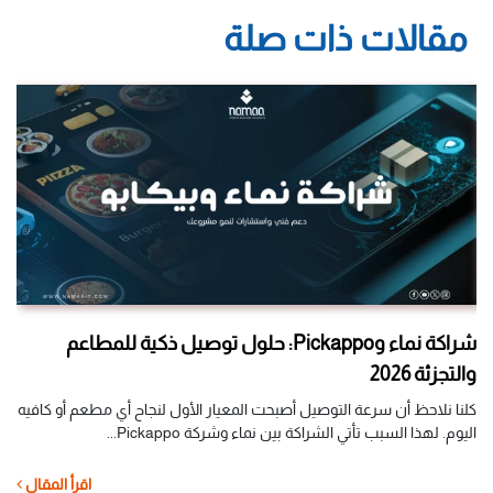
مقالات ذات صلة
شراكة نماء وPickappo: حلول توصيل ذكية للمطاعم
والتجزئة 2026
مش
كلنا نلاحظ أن سرعة التوصيل أصبحت المعيار الأول لنجاح أي مطعم أو كافيه
إطل
اليوم. لهذا السبب تأتي الشراكة بين نماء وشركة Pickappo...
يوا
ل
اقرأ المقال