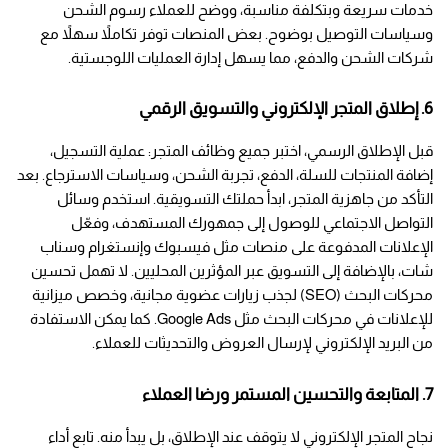
خدمات سريعة وبتكلفة مناسبة، ووضح للعملاء رسوم الشحن 
وسياسات التوصيل بوضوح. بعض المنصات توفر تكاملاً سهلاً مع 
شركات الشحن والدفع، مما يسهل إدارة العمليات اللوجستية.
6. إطلاق المتجر الإلكتروني والتسويق الرقمي
قبل الإطلاق الرسمي، اختبر جميع وظائف المتجر: عملية التسجيل، 
إضافة المنتجات للسلة، الدفع، تجربة الشحن، وسياسات الاسترجاع. بعد 
التأكد من جاهزية المتجر، ابدأ حملتك التسويقية. استخدم وسائل 
التواصل الاجتماعي للوصول إلى جمهورك المستهدف، وفعّل 
الإعلانات المدفوعة على منصات مثل فيسبوك وإنستغرام وسناب 
شات، بالإضافة إلى التسويق عبر المؤثرين المحليين. لا تهمل تحسين 
محركات البحث (SEO) لجذب زيارات عضوية مجانية، وخصص ميزانية 
للإعلانات في محركات البحث مثل Google Ads. كما يمكن الاستفادة 
من البريد الإلكتروني لإرسال العروض والتحديثات للعملاء.
7. المتابعة والتحسين المستمر ورضا العملاء
نجاح المتجر الإلكتروني لا يتوقف عند الإطلاق، بل يبدأ منه. تابع أداء 