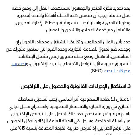
بعد تحديد فكرة المتجر والجمهور المستهدف، انتقل إلى وضع خطة 
عمل شاملة. يجب أن تتضمن هذه الخطة أهدافًا واضحة (قصيرة 
وطويلة المدى)، واستراتيجيات تسويقية، وخططًا لإدارة المخزون، 
والتعامل مع خدمة العملاء، والشحن والتوصيل.
حدد رأس المال المطلوب، وتكاليف التشغيل، ومصادر التمويل إن 
وجدت. ضع تصورًا للعلامة التجارية، وحدد القيم التي ستميز متجرك عن 
المنافسين. لا تهمل وضع خطة تسويق رقمي تشمل الإعلانات، 
التسويق عبر وسائل التواصل الاجتماعي، البريد الإلكتروني، و
تحسين 
محركات البحث
 (SEO).
3. استكمال الإجراءات القانونية والحصول على التراخيص
الامتثال للأنظمة السعودية أمر أساسي. يجب تسجيل نشاطك 
التجاري في وزارة التجارة والاستثمار السعودية واستخراج سجل تجاري 
باسم فريد وغير مستخدم. بعد ذلك، احصل على الترخيص الإلكتروني 
من الهيئة المختصة، وسجل في الهيئة العامة للزكاة والدخل للحصول 
على الرقم الضريبي، إذ تُفرض ضريبة القيمة المضافة بنسبة 15% على 