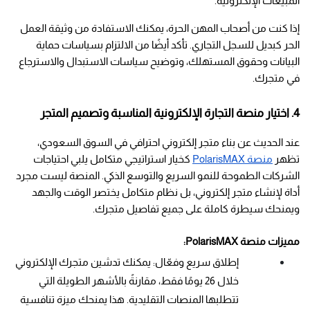
المبيعات الإلكترونية.
إذا كنت من أصحاب المهن الحرة، يمكنك الاستفادة من وثيقة العمل 
الحر كبديل للسجل التجاري. تأكد أيضًا من الالتزام بسياسات حماية 
البيانات وحقوق المستهلك، وتوضيح سياسات الاستبدال والاسترجاع 
في متجرك.
4. اختيار منصة التجارة الإلكترونية المناسبة وتصميم المتجر
عند الحديث عن بناء متجر إلكتروني احترافي في السوق السعودي، 
تظهر
منصة PolarisMAX
 كخيار استراتيجي متكامل يلبي احتياجات 
الشركات الطموحة للنمو السريع والتوسع الذكي. المنصة ليست مجرد 
أداة لإنشاء متجر إلكتروني، بل نظام متكامل يختصر الوقت والجهد 
ويمنحك سيطرة كاملة على جميع تفاصيل متجرك.
مميزات منصة PolarisMAX:
إطلاق سريع وفعّال: يمكنك تدشين متجرك الإلكتروني 
خلال 26 يومًا فقط، مقارنةً بالأشهر الطويلة التي 
تتطلبها المنصات التقليدية. هذا يمنحك ميزة تنافسية 