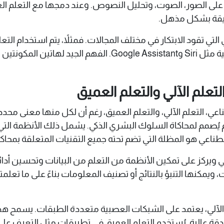
 دقيقة بشكل مذهل.
ي تقود الابتكار في مختلف المجالات. فمثلاً، يتم استخدام التعلم
الشبكات العصبية في تطوير المساعدات الصوتية مثل Siri وsistant
تعلم الآلي والتعلم العميق
ناعي، التعلم الآلي، والتعلم العميق، رغم أن لكل منها معنى محد
يُصمم لمحاكاة السلوك البشري الذكي. يشمل ذلك الأنظمة التي تت
طناعي هو المظلة التي تضم تحته جميع التقنيات المتعلقة بمحاكا
عي ويركز على تمكين الأنظمة من التعلم من البيانات وتحسين أدا
، ويمكنها التنبؤ بالنتائج أو تصنيف المعلومات بناءً على ما تعلمت
الآلي، يعتمد على الشبكات العصبية متعددة الطبقات. يسمح هذا 
عالية. يُستخدم التعلم العميق في تطبيقات مثل التعرف على الو