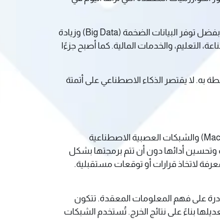
شهد الذكاء الاصطناعي فترات من الحماس والتراجع، إلا أن العقد الأخير شهد انفجارًا في الاهتمام والتطبيقات بفضل توفر البيانات الضخمة (Big Data) وزيادة
، التعليم، والخدمات المالية. كما أصبح جزءًا
بطة به. لا يقتصر الذكاء الاصطناعي على أتمتة
الذكاء الاصطناعي يعتمد في جوهره على مكونات رئيسية تُعد أساس عمله، أهمها التعلم الآلي (Machine Learning) والشبكات العصبية الاصطناعية
 من البيانات وتحسين أدائها دون أن تتم برمجتها بشكل
عرفة لاتخاذ قرارات أو توقعات مستقبلية.
درة على فهم المعلومات المعقدة. تتكون
 خلالها ويتم تعديلها بناءً على نتائج الخرج. تُستخدم الشبكات