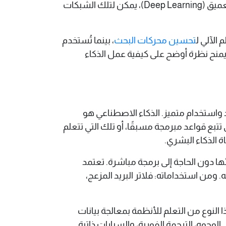
العصبية بشكل واسع في مجالات مثل التعرف على الصور، الصوت، وتحليل النصوص. وعند دمجها مع التعلم العميق (Deep Learning)، يمكن لتلك الشبكات
 الآلي ل
تحسين محركات البحث
، بينما تُستخدم
Google As. الفهم الجيد لهاتين المكونتين يمنح نظرة أوضح على كيفية عمل الذكاء
د واستخدام متميز. الذكاء الاصطناعي هو
بع قواعد مبرمجة مسبقًا، أو تلك التي تتعلم
ة الذكاء البشري.
ئها دون الحاجة إلى برمجة مباشرة. تعتمد
ه. ومن استخداماته: فلاتر البريد المزعج،
النوع من التعلم للأنظمة بمعالجة بيانات
جوه، الترجمة الفورية، والسيارات ذاتية