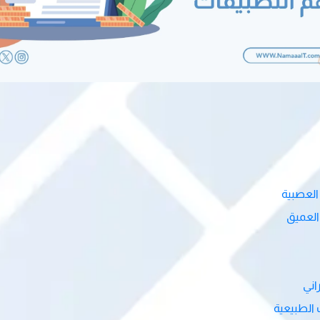
العصبية
 العميق
اني
 الطبيعية