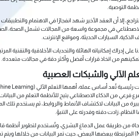
ظمة التوصية.
ء الاصطناعي في مجموعة واسعة من المجالات تشمل الصحة، الصناعة
 الذكية، السيارات الحديثة، ومواقع الإنترنت.
لى إدراك إمكانياته الهائلة والتحديات الأخلاقية والتقنية المرت
تمكينهم من اتخاذ قرارات أفضل وأكثر دقة في مجالات متعددة.
علم الآلي والشبكات العصبية
Artifi). التعلم الآلي هو فرع فرعي من الذكاء الاصطناعي يتيح للأنظمة التعلم
يرة من البيانات لاكتشاف الأنماط والروابط، ثم يستخدم تلك الم
 النظام، زادت دقته وقدرته على التنبؤ.
اة من طريقة عمل الدماغ البشري، وتُستخدم لتطوير أنظمة قا
هذه الشبكات من طبقات من العقد (Neurons) المرتبطة ببعضها البعض، حيث تمر البيانات من