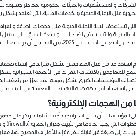
لشركات والمستشفيات والهيئات الحكومية لمخاطر جسيمة تتعلق ب
يوية مثل الرعاية الصحية والخدمات المالية، التي تعتمد بشكل رئ
التي تستهدف البنية التحتية الحيوية مثل محطات الطاقة والمرا
الحيوية والتسبب في اضطرابات واسعة النطاق. على سبيل الم
في بعض الدول عبر هجمات سيبرانية أدت إلى انقطاع واسع في ا
م استخدامه من قبل المهاجمين بشكل متزايد في إنشاء هجمات
يسمح للمهاجمين باكتشاف الثغرات في الأنظمة السيبرانية بشكل
هداف المؤسسات الكبرى بشكل موجه، مما يعزز من تعقيد الهجم
لى استعداد لمواجهة هذه التهديدات المعقدة في المستقبل.
من الهجمات الإلكترونية؟
على المؤسسات أن تتبنى استراتيجية أمنية شاملة ترتكز على مجم
الاختراقات و
لبيانات إلى صيغة غير قابلة للقراءة إلا للأطراف المصرح لها،