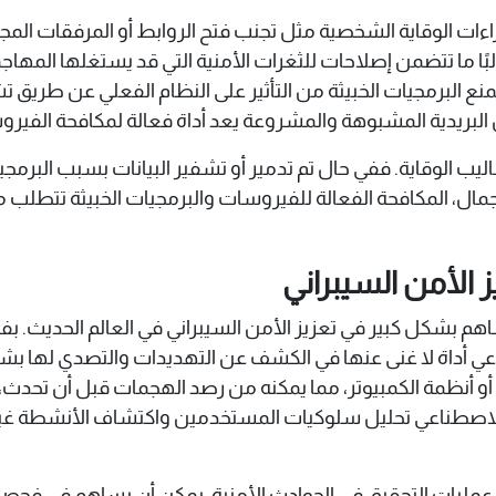
ءات الوقاية الشخصية مثل تجنب فتح الروابط أو المرفقات المجه
ًا ما تتضمن إصلاحات للثغرات الأمنية التي قد يستغلها المهاجم
تقنيات العزل وال sandboxing، التي تمنع البرمجيات الخبيثة من التأثير على النظام ا
البريدية المشبوهة والمشروعة يعد أداة فعالة لمكافحة الفير
اليب الوقاية. ففي حال تم تدمير أو تشفير البيانات بسبب البرمج
إجمال، المكافحة الفعالة للفيروسات والبرمجيات الخبيثة تتطلب مزيج
 الأمن السيبراني
A) من الأدوات التي تساهم بشكل كبير في تعزيز الأمن السيبراني في العالم
ناعي أداة لا غنى عنها في الكشف عن التهديدات والتصدي لها ب
أو أنظمة الكمبيوتر، مما يمكنه من رصد الهجمات قبل أن تحدث، 
 الاصطناعي تحليل سلوكيات المستخدمين واكتشاف الأنشطة غير ال
 عمليات التحقيق في الحوادث الأمنية. يمكن أن يساهم في فح