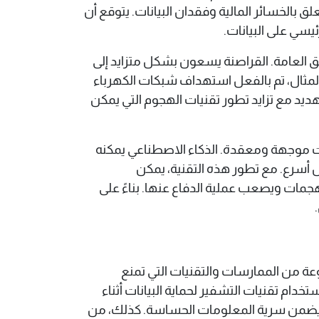
الخسائر المالية وفقدان البيانات. يتوقع أن
يسي على البيانات.
فق العامة. القراصنة يسعون بشكل متزايد إلى
ثال، تم بالفعل استهداف شبكات الكهرباء
لخدمة. في 2025، من المحتمل أن يزداد هذا التهديد مع تزايد تطور تقنيات الهجوم التي يمكن
 موجهة ومعقدة. الذكاء الاصطناعي يمكنه
 أسرع. مع تطور هذه التقنية، يمكن
ات ويصعب عملية الدفاع عنها. بناءً على
وعة من الممارسات والتقنيات التي تمنع
تقلل من مخاطر الهجمات. أولى الخطوات التي يجب اتخاذها هي تثبيت جدران الحماية (firewalls) واستخدام تقنيات التشفير لحماية البيانات أثناء
 مما يضمن سرية المعلومات الحساسة. كذلك، من