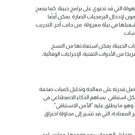
ولة التي قد تحتوي على برامج خبيثة. كما ينصح
ون لإدخال البرمجيات الضارة. يمكن أيضًا
لفعلي عن طريق تشغيلها في بيئة معزولة. من جانب آخر، التدريب
وسات.
يات الخبيثة، يمكن استعادتها من النسخ
ًا من الأدوات التقنية، الإجراءات الوقائية،
 الحديث. بفضل قدرته على معالجة وتحليل كميات ضخمة
شكل استباقي. يساهم الذكاء الاصطناعي في
وهو ما يطلق عليه "الأمن الاستباقي".
معتادة، التي قد تشير إلى محاولة اختراق
ص وتحليل الهجمات بعد وقوعها، مما يساعد