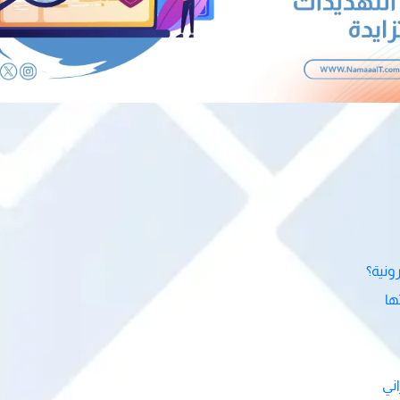
ونية؟
ها
ني