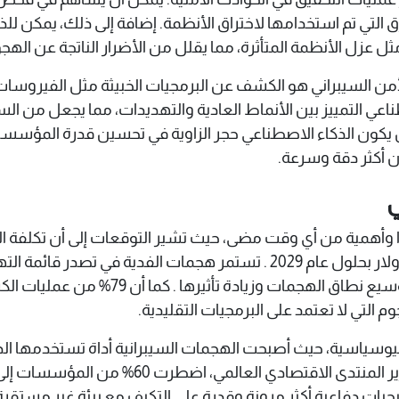
ق التي تم استخدامها لاختراق الأنظمة. إضافة إلى ذلك، يمكن 
ثل عزل الأنظمة المتأثرة، مما يقلل من الأضرار الناتجة عن ال
أمن السيبراني هو الكشف عن البرمجيات الخبيثة مثل الفيروسا
عي التمييز بين الأنماط العادية والتهديدات، مما يجعل من ال
يكون الذكاء الاصطناعي حجر الزاوية في تحسين قدرة المؤسس
 أكثر دقة وسرعة.
ي
سنويًا، مع احتمالية ارتفاعها إلى 15.63 تريليون دولار بحلول عام 2029 . تستمر
الاصطناعي والهندسة الاجتماعية المتقدمة 
وم التي لا تعتمد على البرمجيات التقليدية.
لجيوسياسية، حيث أصبحت الهجمات السيبرانية أداة تستخدمها الد
أو حتى للتأثير على اقتصادات الخصوم. وفقًا لتق
يجيات دفاعية أكثر مرونة وقدرة على التكيف مع بيئة غير مستقرة .