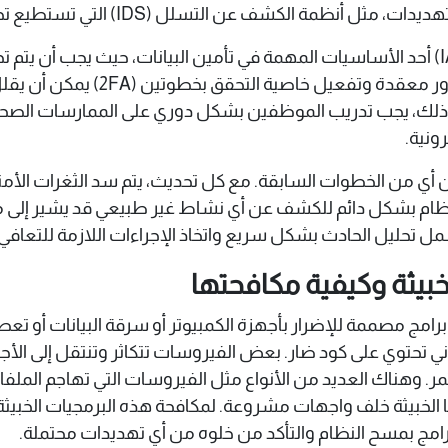
ن التسلل (IDS) التي تستطيع تحديد الهجمات في مراحلها المبكرة.
على جانب آخر، تعتبر إدارة الهوية والوصول (IAM) أحد الأساسيات المهمة في تأمين البيا
الحساسة داخل المؤسسة. استخدام كل
إلى ذلك، يجب تدريب الموظفين بشكل دوري على الممارسات الصحي
ونية.
ي من الخطوات السابقة. مع كل تحديث، يتم سد الثغرات الأمني
لنظام بشكل دائم للكشف عن أي نشاط غير طبيعي قد يشير إلى مح
 تحليل الحادث بشكل سريع واتخاذ الإجراءات اللازمة للتعافي
خبيثة وكيفية مكافحتها
رامج مصممة للإضرار بأجهزة الكمبيوتر أو سرقة البيانات أو تعط
روني تحتوي على كود ضار. بعض الفيروسات تتكاثر وتنتقل إلى ال
ر. وهناك العديد من الأنواع مثل الفيروسات التي تهاجم الملفا
ها الخبيثة خلف واجهات مشروعة. لمكافحة هذه البرمجيات الخبي
برامج بمسح النظام والتأكد من خلوه من أي تهديدات محتملة.