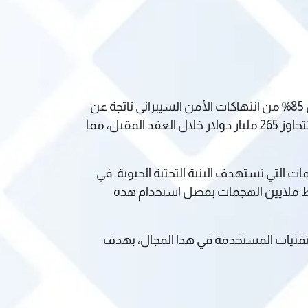
أصبح الأمن السيبراني حجر الزاوية لحماية المعلومات والأنظمة من التهديدات المتزايدة، تشير الإحصائيات إلى أن 85% من انتهاكات الأمن السيبراني ناتجة عن
أخطاء بشرية، مما يبين أهمية الوعي والتدريب المستمر. كما أظهرت التقارير أن تكلفة هجمات برامج الفدية قد تتجاوز 265 مليار دولار خلال العقد المقبل، مما
 بمعدل 360 ألف ملف يوميًا، وصولاً إلى الهجمات التي تستهدف البنية التحتية الحيوية. في
باط ملايين الهجمات بفضل استخدام هذه
لتقنيات المستخدمة في هذا المجال، بهدف