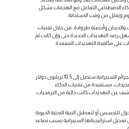
للذكاء الاصطناعي التفاعل مع الهجمات بشكل
هجوم ويقلل من وقت الاستجابة.
ت والديدان وأحصنة طروادة. من خلال تقنيات
سهل رصد التهديدات الجديدة حتى وإن كانت لم
ات على مكافحة التهديدات المعقدة
​في عام 2025، أصبح الأمن السيبراني أكثر تعقيدًا وأهمية من أي وقت مضى، حيث تشير التوقعات إلى أن تكلفة الجرائم السيبرانية ستصل إلى 10.5 تريليون دولار
 هجمات الفدية في تصدر قائمة التهديدات، مستفيدة من تقنيات الذكاء
لتوسيع نطاق الهجمات وزيادة تأثيرها . كما أن 79% من عمليات الكشف عن التهديدات كانت خالية من البرمجيات
ول للتجسس أو لتعطيل البنية التحتية الحيوية
رير المنتدى الاقتصادي العالمي، اضطرت 60% من المؤسسات إلى تعديل استراتيجياتها السيبرانية بسبب تصاعد
​