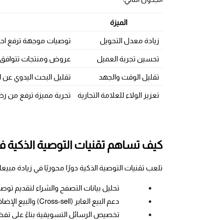
الميزة
زيادة معدل التحويل
توصيات موجهة ترفع احتمال
تحسين تجربة العميل
عروض ومنتجات تتوافق 
تقليل الوقت والجهد
تقليل البحث اليدوي عن 
تعزيز الولاء للعلامة التجارية
تجربة مميزة ترفع من رضا
كيف تساهم تقنيات التوصية الذكية في
تلعب تقنيات التوصية الذكية دورًا محوريًا في زيادة مبيعا
تحليل بيانات التصفح والشراء لتقديم توص
دعم البيع العابر (Cross-sell) والبيع الإضافي (Upsell) عبر اقتراح منتجات مكملة أو مطورة.
تخصيص الرسائل التسويقية بناءً على ت