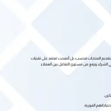
تغيرت ملامح التسوق بشكل جذري مع دخول الذكاء الاصطناعي وتجربة التسوق 2025 إلى صميم قطاع التجزئة، لم تعد المتاجر تكتفي بتقديم المنتجات فحسب، بل أصبحت تعتمد على تقنيات 
متقدمة لتحليل سلوك المستهلك وتوقع احتياجاته بدقة غير مسبوقة. هذا التحول أتاح للمتسوقين خيارات أكثر تخصيصًا وسلاسة في الشراء، ورفع من مستوى التفاعل بين العملاء 
كين.
ياجاتهم الفورية.