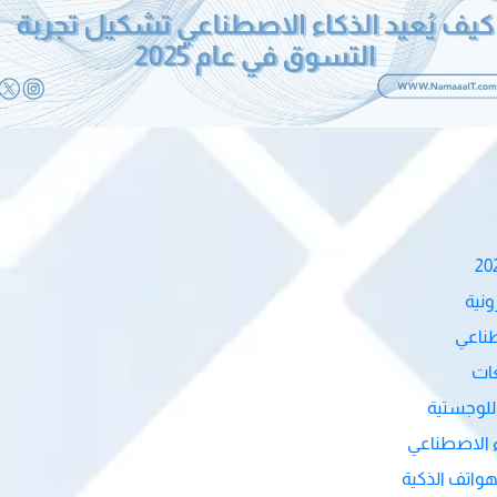
ونية
طناعي
عات
للوجستية
ء الاصطناعي
هواتف الذكية