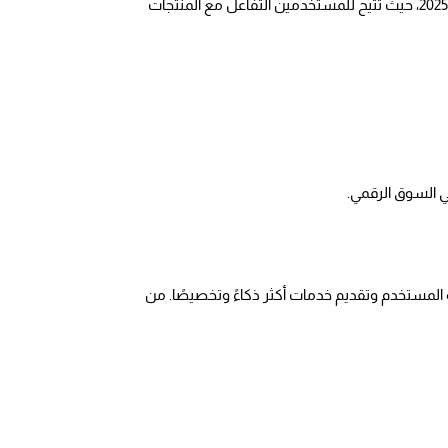
أصبحت تقنيات الواقع المعزز (AR) والواقع الافتراضي (VR) المدعومة بالذكاء الاصطناعي جزءًا أساسيًا من تجربة التسوق الحديثة في 2025، حيث تتيح للمستخدمين التفاعل مع المنتجات 
ي السوق الرقمي.
يلعب الذكاء الاصطناعي دورًا محوريًا في تطوير تطبيقات التسوق عبر الهواتف الذكية في 2025، إذ أصبح عنصرًا أساسيًا لتحسين تجربة المستخدم وتقديم خدمات أكثر ذكاءً وتخصيصًا. من 