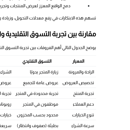
دمج الواقع المعزز لعرض المنتجات وتجربتها
تسهم هذه الابتكارات في رفع معدلات التحويل، وزيادة 
مقارنة بين تجربة التسوق التقليدية والذك
يوضح الجدول التالي أهم الفروقات بين تجربة التسوق التقلي
المعيار
التسوق التقليدي
الراحة والمرونة
زيارة المتجر يدويًا
الشراء
تخصيص العروض
عروض عامة للجميع
عروض 
تجربة المنتج
تجربة محدودة في المتجر
تجربة افت
دعم العملاء
موظفون في المتجر
روبوتا
تنوع الخيارات
محدود بحسب المخزون
خيارات
سرعة الشراء
بطيئة (صفوف وانتظار)
سريعة 