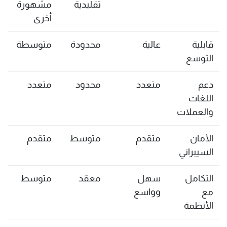
تقليدية
مشهورة
أخرى
قابلية
عالية
محدودة
متوسطة
التوسع
دعم
متعدد
محدود
متعدد
اللغات
والعملات
الأمان
متقدم
متوسط
متقدم
السيبراني
التكامل
سهل
معقد
متوسط
مع
وواسع
الأنظمة