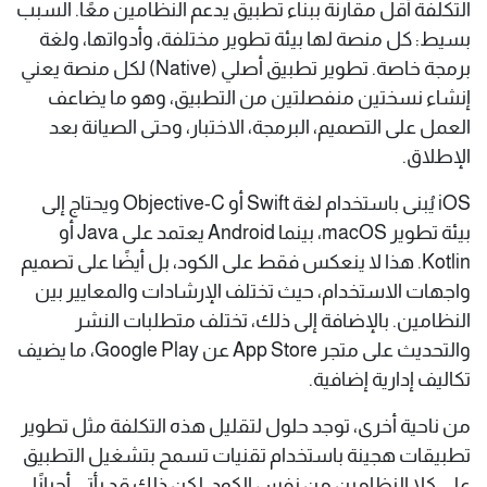
التكلفة أقل مقارنة ببناء تطبيق يدعم النظامين معًا. السبب
بسيط: كل منصة لها بيئة تطوير مختلفة، وأدواتها، ولغة
برمجة خاصة. تطوير تطبيق أصلي (Native) لكل منصة يعني
إنشاء نسختين منفصلتين من التطبيق، وهو ما يضاعف
العمل على التصميم، البرمجة، الاختبار، وحتى الصيانة بعد
الإطلاق.
iOS يُبنى باستخدام لغة Swift أو Objective-C ويحتاج إلى
بيئة تطوير macOS، بينما Android يعتمد على Java أو
Kotlin. هذا لا ينعكس فقط على الكود، بل أيضًا على تصميم
واجهات الاستخدام، حيث تختلف الإرشادات والمعايير بين
النظامين. بالإضافة إلى ذلك، تختلف متطلبات النشر
والتحديث على متجر App Store عن Google Play، ما يضيف
تكاليف إدارية إضافية.
من ناحية أخرى، توجد حلول لتقليل هذه التكلفة مثل تطوير
تطبيقات هجينة باستخدام تقنيات تسمح بتشغيل التطبيق
على كلا النظامين من نفس الكود، لكن ذلك قد يأتي أحيانًا