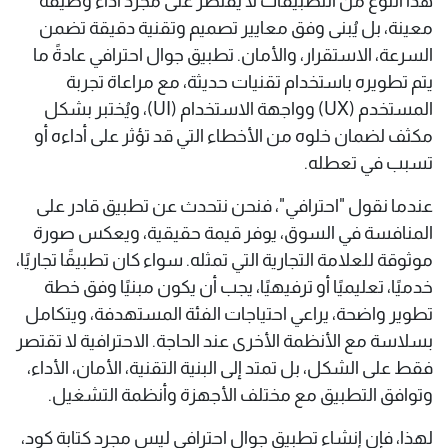
هذا النوع من التطبيقات لا يقتصر على مجرد أداء وظيفة
معينة، بل يُبنى وفق معايير تصميم وتقنية دقيقة تضمن
السرعة، الاستقرار، والأمان. تطبيق جوال احترافي عادةً ما
يتم تطويره باستخدام تقنيات حديثة، مع مراعاة تجربة
المستخدم (UX) وواجهة الاستخدام (UI)، ويُختبر بشكل
مكثف لضمان خلوه من الأخطاء التي قد تؤثر على أداءه أو
تسبب في تعطله.
عندما نقول "احترافي"، فنحن نتحدث عن تطبيق قادر على
المنافسة في السوق، يوفر قيمة حقيقية، ويعكس صورة
موثوقة للعلامة التجارية التي تمثله. سواء كان تطبيقًا تجاريًا،
خدميًا، تعليميًا أو ترفيهيًا، يجب أن يكون مبنيًا وفق خطة
تطوير واضحة، يراعي احتياجات الفئة المستهدفة، ويتكامل
بسلاسة مع الأنظمة الأخرى عند الحاجة. الاحترافية لا تقتصر
فقط على الشكل، بل تمتد إلى البنية التقنية، الأمان، الأداء،
وتوافق التطبيق مع مختلف الأجهزة وأنظمة التشغيل.
لهذا، فإن إنشاء تطبيق جوال احترافي ليس مجرد كتابة كود،