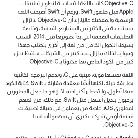
Objective-C كانت اللغة الأساسية لتطوير تطبيقات
Apple قبل ظهور Swift. ورغم أن Swift أصبحت اللغة
الرسمية والمفضلة حاليًا، إلا أن Objective-C لا تزال
مستخدمة في الكثير من المشاريع القديمة، وخاصة
التطبيقات الضخمة التي بدأ تطويرها قبل 2014. السبب
بسيط: التحول الكامل من لغة إلى أخرى يتطلب جهدًا
وموارد، لذلك ما زال عدد كبير من الشركات يحتفظ بجزء
كبير من الكود الخاص بها مكتوبًا بـ Objective-C.
اللغة نفسها قوية، مبنية على C، وتدعم البرمجة الكائنية
بطريقة مرنة، لكنها أيضًا معقدة مقارنة بـ Swift. كتابة الكود
فيها أطول، والأخطاء أكثر احتمالًا، وهو ما جعل المطورين
يرحبون ببديل أسهل مثل Swift. مع ذلك، من المهم
لمطوري iOS، خاصة من يعملون في صيانة تطبيقات
قديمة أو في شركات كبرى، أن يفهموا أساسيات
Objective-C.
Apple ما زالت تدعم Objective-C بشكل رسمي، وتتيح