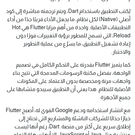
يُكتب التطبيق باستخدام Dart، ويتم ترجمته مباشرة إلى كود
أصلي (Native) لكل نظام، ما يجعل الأداء قريبًا جدًا من أداء
التطبيقات الأصلية. واحدة من أهم مزايا Flutter هي Hot
Reload، التي تسمح للمطور برؤية التغييرات فورًا دون
إعادة تشغيل التطبيق، ما يسرّع من عملية التطوير
والاختبار.
كما يتميز Flutter بقدرته على التحكم الكامل في تصميم
الواجهة، بفضل مكتبة الرسومات المدمجة التي تتيح بناء
واجهات مرنة ومخصصة بدون الاعتماد على المكونات
الأصلية للنظام. هذا يعني أن التطبيق سيبدو متشابهًا على
جميع الأجهزة.
مع انتشار استخدامه ودعم Google القوي له، أصبح Flutter
خيارًا جذابًا للشركات الناشئة والمشاريع التي تحتاج إلى
إطلاق سريع على أكثر من منصة. Dart، رغم أنها ليست
منتشرة مثل Java أو JavaScript، إلا أنها سهلة التعلم