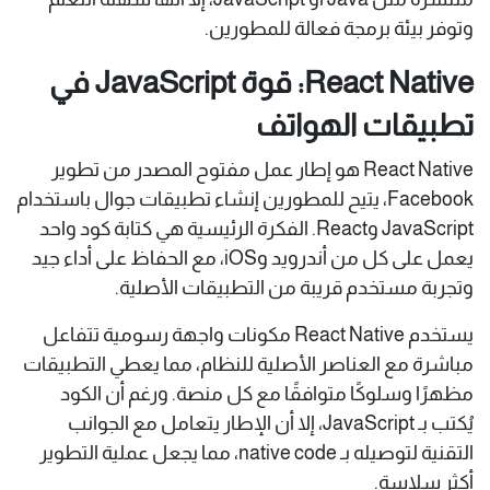
وتوفر بيئة برمجة فعالة للمطورين.
React Native: قوة JavaScript في
تطبيقات الهواتف
React Native هو إطار عمل مفتوح المصدر من تطوير
Facebook، يتيح للمطورين إنشاء تطبيقات جوال باستخدام
JavaScript وReact. الفكرة الرئيسية هي كتابة كود واحد
يعمل على كل من أندرويد وiOS، مع الحفاظ على أداء جيد
وتجربة مستخدم قريبة من التطبيقات الأصلية.
يستخدم React Native مكونات واجهة رسومية تتفاعل
مباشرة مع العناصر الأصلية للنظام، مما يعطي التطبيقات
مظهرًا وسلوكًا متوافقًا مع كل منصة. ورغم أن الكود
يُكتب بـ JavaScript، إلا أن الإطار يتعامل مع الجوانب
التقنية لتوصيله بـ native code، مما يجعل عملية التطوير
أكثر سلاسة.