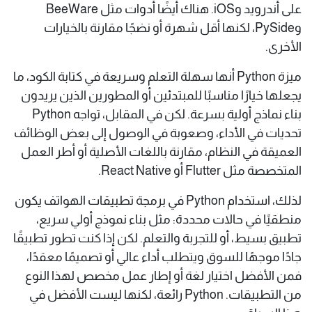
على أندرويد وiOS. هناك أيضًا أدوات مثل BeeWare
وPySide، لكنها أقل شهرة أو نضجًا مقارنة بالخيارات
الأخرى.
ميزة Python أنها سهلة التعلم وسريعة في كتابة الكود، ما
يجعلها خيارًا مناسبًا للمبتدئين أو المطورين الذين يريدون
بناء نماذج أولية بسرعة. لكن في المقابل، تواجه Python
تحديات في الأداء، وصعوبة في الوصول إلى بعض الوظائف
العميقة في النظام، مقارنة باللغات الأصلية أو أطر العمل
المتخصصة مثل Flutter أو React Native.
لذلك، استخدام Python في برمجة تطبيقات الهواتف يكون
منطقيًا في حالات محددة: مثل بناء نموذج أولي سريع،
تطبيق بسيط، أو للتجربة والتعلم. لكن إذا كنت تطور تطبيقًا
جادًا موجهًا للسوق ويتطلب أداء عالي أو تصميمًا معقدًا،
فمن الأفضل اختيار لغة أو إطار عمل مخصص لهذا النوع
من التطبيقات. Python رائعة، لكنها ليست الأفضل في