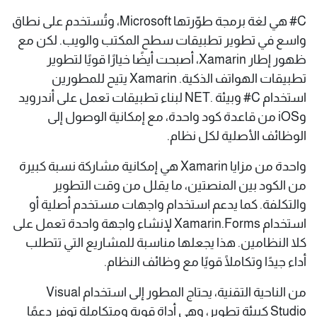
C# هي لغة برمجة طوّرتها Microsoft، وتُستخدم على نطاق
واسع في تطوير تطبيقات سطح المكتب والويب. لكن مع
ظهور إطار Xamarin، أصبحت أيضًا خيارًا قويًا لتطوير
تطبيقات الهواتف الذكية. Xamarin يتيح للمطورين
استخدام C# وبيئة .NET لبناء تطبيقات تعمل على أندرويد
وiOS من قاعدة كود واحدة، مع إمكانية الوصول إلى
الوظائف الأصلية لكل نظام.
واحدة من مزايا Xamarin هي إمكانية مشاركة نسبة كبيرة
من الكود بين المنصتين، ما يقلل من وقت التطوير
والتكلفة. كما يدعم استخدام واجهات مستخدم أصلية أو
استخدام Xamarin.Forms لإنشاء واجهة واحدة تعمل على
كلا النظامين. هذا يجعلها مناسبة للمشاريع التي تتطلب
أداء جيدًا وتكاملًا قويًا مع وظائف النظام.
من الناحية التقنية، يحتاج المطور إلى استخدام Visual
Studio كبيئة تطوير، وهي أداة قوية ومتكاملة توفر دعمًا