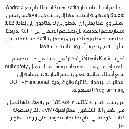
أحد أهم أسباب انتشار Kotlin هو تكاملها التام مع Android
Studio وسهولة استخدامها إلى جانب كود Java في نفس
المشروع. هذا يعني أن المطورين لا يحتاجون إلى إعادة كتابة
مشاريعهم القديمة، بل يمكنهم الانتقال إلى Kotlin تدريجيًا.
هذا يوفر جهدًا ووقتًا كبيرين، ويجعل Kotlin خيارًا عمليًا لمن
بدأ رحلته في تطوير أندرويد باستخدام Java.
تُعرف Kotlin بأنها أكثر "ذكاءً" من Java من حيث تصميم
اللغة، إذ تقلل من التعقيدات وتوفّر ميزات مثل null safety
لمنع أخطاء شائعة تتعلق بالقيم الفارغة، بالإضافة إلى
إمكانيات البرمجة الكائنية والوظيفية (OOP + Functional
Programming) بسهولة.
من حيث الأداء، لا تختلف Kotlin كثيرًا عن Java لأنها تعمل
على نفس آلة التشغيل الافتراضية (JVM)، لكن سهولة
كتابة الكود تعني إنتاج تطبيقات بجودة أعلى ووقت تطوير
أقل.