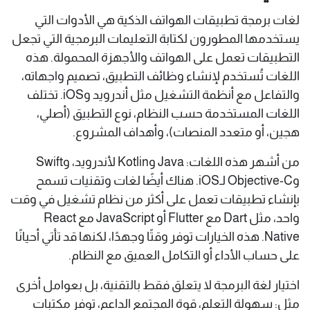
لغات برمجة تطبيقات الهواتف الذكية هي الأدوات التي
يستخدمها المطورون لكتابة التعليمات البرمجية التي تجعل
التطبيقات تعمل على الهواتف والأجهزة المحمولة. هذه
اللغات تُستخدم لإنشاء وظائف التطبيق، تصميم واجهاته،
والتفاعل مع أنظمة التشغيل مثل أندرويد وiOS. تختلف
اللغات المستخدمة حسب النظام، نوع التطبيق (أصلي،
هجين، أو متعدد المنصات)، وأهداف المشروع.
من أشهر هذه اللغات: Java وKotlin لأندرويد، وSwift
وObjective-C لـiOS. هناك أيضًا لغات وتقنيات تسمح
بإنشاء تطبيقات تعمل على أكثر من نظام تشغيل في وقت
واحد، مثل Dart مع Flutter أو JavaScript مع React
Native. هذه الخيارات توفر وقتًا وجهدًا، لكنها قد تأتي أحيانًا
على حساب الأداء أو التكامل العميق مع النظام.
اختيار لغة البرمجة لا يتعلق فقط بالتقنية، بل بعوامل أخرى
مثل: سهولة التعلم، قوة المجتمع الداعم، توفر مكتبات