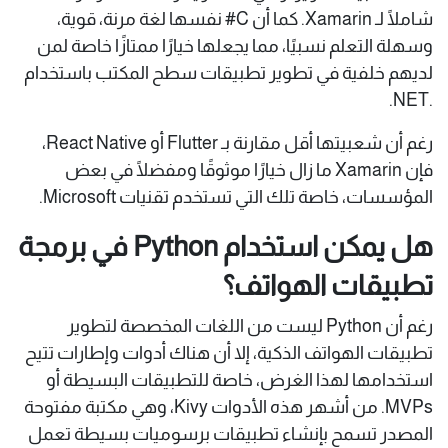
شاملًا لـ Xamarin. كما أن C# نفسها لغة مرنة، قوية،
وسهلة التعلم نسبيًا، مما يجعلها خيارًا ممتازًا خاصة لمن
لديهم خلفية في تطوير تطبيقات سطح المكتب باستخدام
.NET.
رغم أن شعبيتها أقل مقارنة بـ Flutter أو React Native،
فإن Xamarin ما زال خيارًا موثوقًا ومفضلًا في بعض
المؤسسات، خاصة تلك التي تستخدم تقنيات Microsoft.
هل يمكن استخدام Python في برمجة
تطبيقات الهواتف؟
رغم أن Python ليست من اللغات المخصصة لتطوير
تطبيقات الهواتف الذكية، إلا أن هناك أدوات وإطارات تتيح
استخدامها لهذا الغرض، خاصة للتطبيقات البسيطة أو
MVPs. من أشهر هذه الأدوات Kivy، وهي مكتبة مفتوحة
المصدر تسمح بإنشاء تطبيقات برسوميات بسيطة تعمل