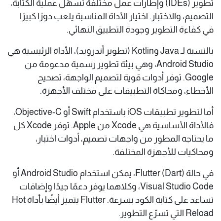
تطوير (IDEs) وإطارات عمل مختلفة تسهّل عملية الكتابة،
التصميم، والاختبار. اختيار الأداة المناسبة يلعب دورًا كبيرًا
في كفاءة التطوير وجودة التطبيق النهائي.
بالنسبة لـ Java وKotlin (تطوير أندرويد)، الأداة الرئيسية هي
Android Studio، وهي بيئة تطوير رسمية مدعومة من
Google. توفر أدوات قوية لتصميم الواجهة، تصحيح
الأخطاء، ومحاكاة التطبيقات على مختلف الأجهزة.
أما لتطوير تطبيقات iOS باستخدام Swift أو Objective-C،
فالأداة الأساسية هي Xcode من Apple. توفر Xcode كل
ما يحتاجه المطور من واجهات تصميم، أدوات اختبار،
ومحاكيات للأجهزة المختلفة.
في حالة Flutter (Dart)، يمكن استخدام Android Studio أو
Visual Studio Code، وكلاهما يوفر دعمًا جيدًا وإضافات
تساعد على كتابة الكود بسرعة. Flutter يتميز أيضًا بأداة Hot
Reload التي تسرّع التطوير.