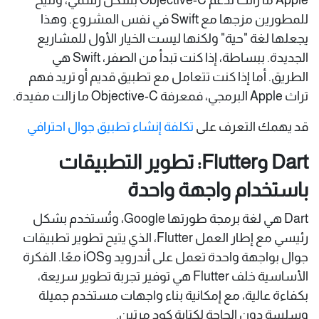
للمطورين مزجها مع Swift في نفس المشروع. وهذا
يجعلها لغة "حية" ولكنها ليست الخيار الأول للمشاريع
الجديدة. ببساطة، إذا كنت تبدأ من الصفر، Swift هي
الطريق. أما إذا كنت تتعامل مع تطبيق قديم أو تريد فهم
تراث Apple البرمجي، فمعرفة Objective-C ما زالت مفيدة.
قد يهمك التعرف على
تكلفة إنشاء تطبيق جوال احترافي
Dart وFlutter: تطوير التطبيقات
باستخدام واجهة واحدة
Dart هي لغة برمجة طورتها Google، وتُستخدم بشكل
رئيسي مع إطار العمل Flutter، الذي يتيح تطوير تطبيقات
جوال بواجهة واحدة تعمل على أندرويد وiOS معًا. الفكرة
الأساسية خلف Flutter هي توفير تجربة تطوير سريعة،
بكفاءة عالية، مع إمكانية بناء واجهات مستخدم جميلة
وسلسة دون الحاجة لكتابة كود مرتين.