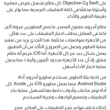
على Swift وObjective-C. كل نظام تشغيل يفرض معاييره
وأسلوبًا مختلفًا في كتابة التعليمات البرمجية، مما يؤثر على
طريقة التطوير والأداء.
نظام أندرويد مفتوح المصدر، ما يمنح المطورين مرونة أكبر،
لكنه في المقابل يتطلب اختبار التطبيقات على عدد هائل
من الأجهزة بمواصفات مختلفة. هذا التحدي يزيد من تعقيد
عملية التطوير ويجعل من الضروري التأكد من أن التطبيق
يعمل بشكل جيد عبر كل الأجهزة. أما iOS، فرغم أنه نظام
مغلق، إلا أن عدد الأجهزة محدود (آيفون وآيباد)، مما يجعل
عملية اختبار الأداء أسهل.
من ناحية بيئة التطوير، يستخدم مطورو أندرويد أداة
Android Studio، بينما يعمل مطورو iOS على Xcode. كل
أداة توفر مكتبات وأدوات خاصة بها لتسهيل عملية بناء
التطبيقات وتصميم الواجهات وتجربة المستخدم.
كذلك تختلف قواعد نشر التطبيقات على المتاجر. متجر