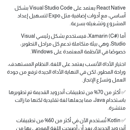
React Native يعتمد على Visual Studio Code بشكل
أساسي، مع أدوات إضافية مثل Expo لتسهيل إعداد
المشروع وتشغيله بسرعة.
أما Xamarin (C#)، فيستخدم بشكل رئيسي Visual
Studio، وهي بيئة متكاملة تدعم كل مراحل التطوير،
خصوصًا في الأنظمة المعتمدة على Windows.
اختيار الأداة الأنسب يعتمد على اللغة، النظام المستهدف،
وراحة المطور، لكن في النهاية الأداة الجيدة ترفع من جودة
العمل وتسرّع الإنجاز.
✅ أكثر من 70% من تطبيقات أندرويد القديمة تم تطويرها
باستخدام Java، مما يجعلها لغة تقليدية لكنها ما زالت
منتشرة.
✅ Kotlin تُستخدم الآن في أكثر من 60% من تطبيقات
أندرويد الجديدة، بعد أن أصبحت اللغة الموصى بها من